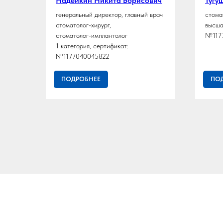
евич
Надейкин Никита Борисович
Тугу
генеральный директор, главный врач
стома
г-
стоматолог-хирург,
высша
стоматолог-имплантолог
№117
1 категория, сертификат:
№1177040045822
ПОДРОБНЕЕ
ПО