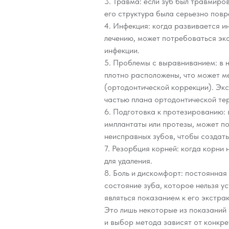
3. Травма: если зуб был травмиров
его структура была серьезно повр
4. Инфекция: когда развивается и
лечению, может потребоваться эк
инфекции.
5. Проблемы с выравниванием: в н
плотно расположены, что может 
(ортодонтической коррекции). Экс
частью плана ортодонтической те
6. Подготовка к протезированию: 
имплантаты или протезы, может п
неисправных зубов, чтобы создать
7. Резорбция корней: когда корни
для удаления.
8. Боль и дискомфорт: постоянная
состояние зуба, которое нельзя 
являться показанием к его экстрак
Это лишь некоторые из показаний
и выбор метода зависят от конкре