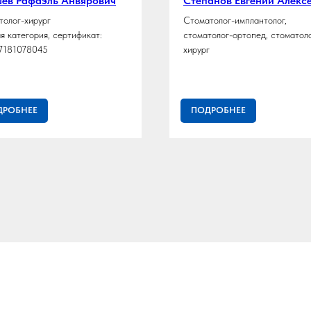
шев Рафаэль Анвярович
Степанов Евгений Алекс
толог-хирург
Стоматолог-имплантолог,
я категория, сертификат:
стоматолог-ортопед, стоматол
7181078045
хирург
ДРОБНЕЕ
ПОДРОБНЕЕ