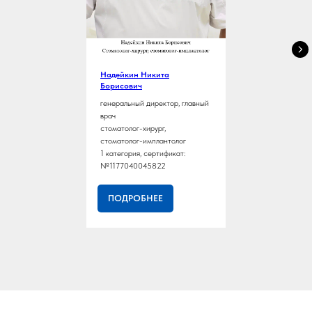
специалистами для минимизации
избегать сильных физических
рисков.
нагрузок, чтобы не вызвать
повышение давления и
кровотечения.
Надейкин Никита
Борисович
генеральный директор, главный
врач
стоматолог-хирург,
стоматолог-имплантолог
1 категория, сертификат:
№1177040045822
ПОДРОБНЕЕ