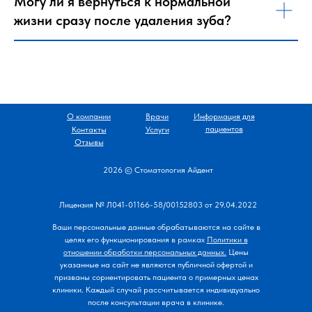
Могу ли я вернуться к нормальной
жизни сразу после удаления зуба?
О компании
Врачи
Информация для
пациентов
Контакты
Услуги
Отзывы
2026 © Стоматология Айдент
Лицензия № Л041-01166-58/00152803 от 29.04.2022
Ваши персональные данные обрабатываются на сайте в
целях его функционирования
в рамках
Политики в
отношении обработки персональных данных.
Цены
указанные на сайт не являются публичной офертой и
призваны сориентировать пациента о примерных ценах
клиники. Каждый случай рассчитывается индивидуально
после консультации врача в клинике.