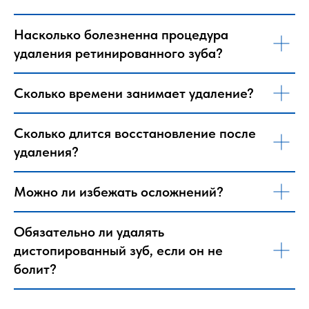
противовоспалительных и
Тяжелые заболевания сердечно-
антисептиков) и питанию. Также
сосудистой системы.
Насколько болезненна процедура
назначается контрольный визит к
Первый и третий триместры
стоматологу.
удаления ретинированного зуба?
беременности (требуют особого
подхода).
При наличии противопоказаний врач
Сколько времени занимает удаление?
подбирает индивидуальный план
лечения, чтобы минимизировать
риски.
Сколько длится восстановление после
удаления?
Можно ли избежать осложнений?
Обязательно ли удалять
дистопированный зуб, если он не
болит?