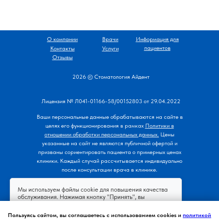
О компании
Врачи
Информация для
пациентов
Контакты
Услуги
Отзывы
2026 © Стоматология Айдент
Лицензия № Л041-01166-58/00152803 от 29.04.2022
Ваши персональные данные обрабатываются на сайте в
целях его функционирования
в рамках
Политики в
отношении обработки персональных данных.
Цены
указанные на сайт не являются публичной офертой и
призваны сориентировать пациента о примерных ценах
клиники. Каждый случай рассчитывается индивидуально
после консультации врача в клинике.
Мы используем файлы cookie для повышения качества
обслуживания. Нажимая кнопку "Принять", вы
пользовательского соглашения
принимаете условия
,
политику конфиденциальности
согласие на
и
Пользуясь сайтом, вы соглашаетесь с использованием cookies и
политикой