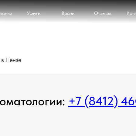
пании
Услуги
Врачи
Отзывы
Кон
 в Пензе
томатологии:
+7 (8412) 4