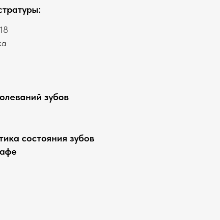
стратуры:
 18
ка
олеваний зубов
тика состояния зубов
рафе