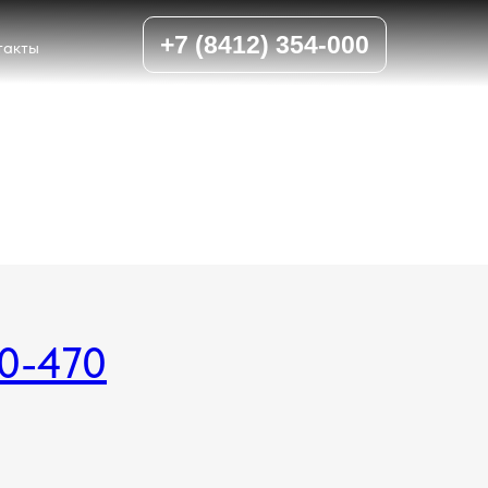
+7 (8412) 354-000
такты
60-470