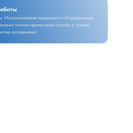
работы
ы. Использование передового оборудования
еально точное прилегание пломбы к тканям
витие осложнений.