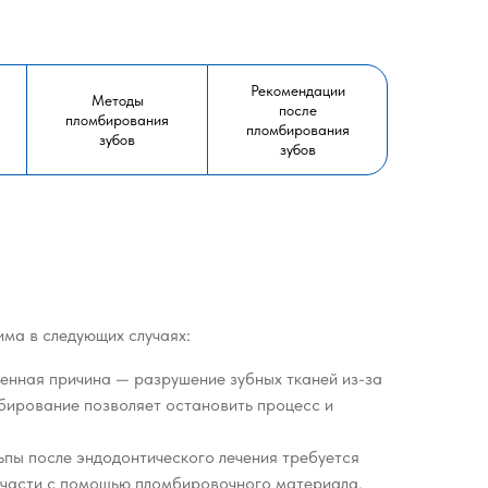
Рекомендации
Методы
после
пломбирования
пломбирования
зубов
зубов
ма в следующих случаях:
нная причина — разрушение зубных тканей из-за
бирование позволяет остановить процесс и
ьпы после эндодонтического лечения требуется
 части с помощью пломбировочного материала.