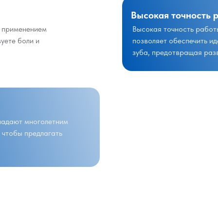
Высокая точность 
с применением
Высокая точность работ
уете боли и
позволяет обеспечить ид
зуба, предотвращая раз
ладают многолетним
 чтобы предлагать