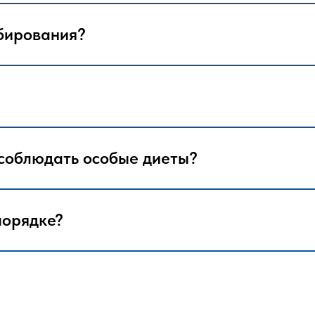
мягкую зубную щетку. Не заб
полости рта, чтобы избежать
мбирования?
пломбы.
Регулярно посещайте стомат
стоматологу для профилакти
любые изменения или пробле
Избегайте курения и употре
кофе могут способствовать 
чувствительности зуба. Лучш
соблюдать особые диеты?
эстетический вид и здоровье
 порядке?