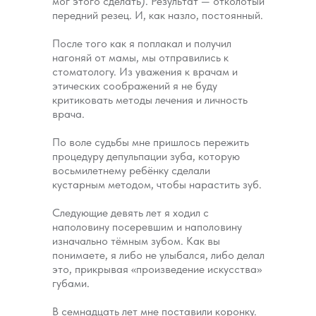
мог этого сделать). Результат — отколотый
передний резец. И, как назло, постоянный.
После того как я поплакал и получил
нагоняй от мамы, мы отправились к
стоматологу. Из уважения к врачам и
этических соображений я не буду
критиковать методы лечения и личность
врача.
По воле судьбы мне пришлось пережить
процедуру депульпации зуба, которую
восьмилетнему ребёнку сделали
кустарным методом, чтобы нарастить зуб.
Следующие девять лет я ходил с
наполовину посеревшим и наполовину
изначально тёмным зубом. Как вы
понимаете, я либо не улыбался, либо делал
это, прикрывая «произведение искусства»
губами.
В семнадцать лет мне поставили коронку.