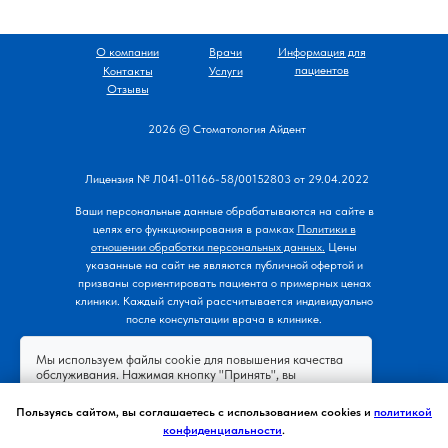
последующей имплантации в области
жевательных зубов.
Методы синус-лифтинга:
О компании
Врачи
Информация для
пациентов
Контакты
Услуги
Закрытый. Используется для
Отзывы
подъема дна пазухи на 2–3 мм.
Открытый. Применяется при
2026 © Стоматология Айдент
необходимости увеличения
расстояния между гайморовой
Лицензия № Л041-01166-58/00152803 от 29.04.2022
пазухой и костью на 5–7 мм.
В некоторых случаях установка имплантов
Ваши персональные данные обрабатываются на сайте в
проводится одновременно с процедурой.
целях его функционирования
в рамках
Политики в
Каждый из перечисленных методов
отношении обработки персональных данных.
Цены
подбирается стоматологом
указанные на сайт не являются публичной офертой и
призваны сориентировать пациента о примерных ценах
индивидуально в зависимости от
клиники. Каждый случай рассчитывается индивидуально
особенностей состояния костной ткани
после консультации врача в клинике.
пациента и планируемого лечения.
Мы используем файлы cookie для повышения качества
обслуживания. Нажимая кнопку "Принять", вы
пользовательского соглашения
принимаете условия
,
политику конфиденциальности
согласие на
и
Пользуясь сайтом, вы соглашаетесь с использованием cookies и
политикой
обработку персональных данных
.
конфиденциальности
.
ИМЕЮТСЯ ПРОТИВОПОКАЗАНИЯ.