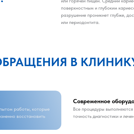
или горячей пищей. Средний кари
поверхностным и глубоким кариесо
разрушение проникнет глубже, дос
или периодонтита.
ОБРАЩЕНИЯ В КЛИНИК
Современное оборуд
опытом работы, которые
Все процедуры выполняются 
езненно восстановить
точность диагностики и лече