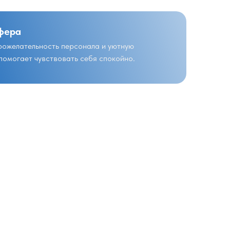
фера
ожелательность персонала и уютную
 помогает чувствовать себя спокойно.