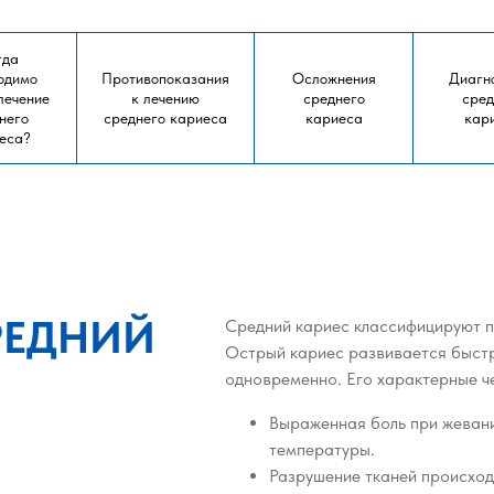
гда
одимо
Противопоказания
Осложнения
Диагн
лечение
к лечению
среднего
сред
него
среднего кариеса
кариеса
кар
еса?
РЕДНИЙ
Средний кариес классифицируют по
Острый кариес развивается быстр
одновременно. Его характерные ч
Выраженная боль при жевани
температуры.
Разрушение тканей происходи