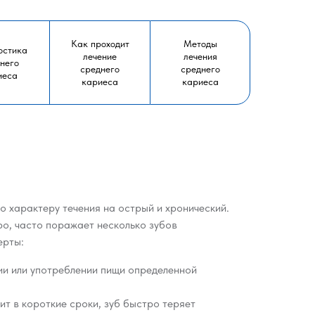
Как проходит
Методы
остика
лечение
лечения
него
среднего
среднего
иеса
кариеса
кариеса
 характеру течения на острый и хронический.
о, часто поражает несколько зубов
ерты:
и или употреблении пищи определенной
т в короткие сроки, зуб быстро теряет