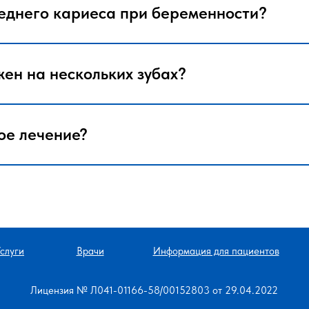
еднего кариеса при беременности?
жен на нескольких зубах?
ное лечение?
слуги
Врачи
Информация для пациентов
Лицензия № Л041-01166-58/00152803 от 29.04.2022