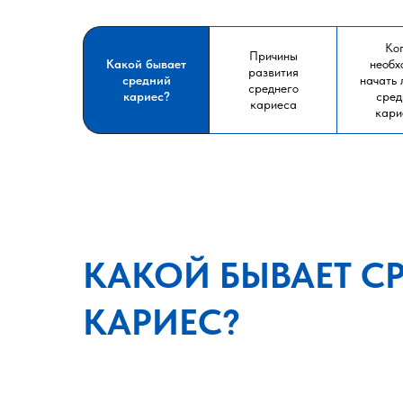
Ко
Причины
Какой бывает
необх
развития
средний
начать 
среднего
кариес?
сред
кариеса
кари
КАКОЙ БЫВАЕТ С
КАРИЕС?