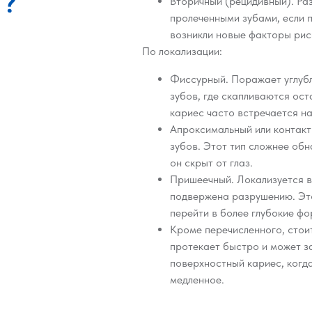
?
Вторичный (рецидивный). Ра
пролеченными зубами, если 
возникли новые факторы рис
По локализации:
Фиссурный. Поражает углубл
зубов, где скапливаются ос
кариес часто встречается на
Апроксимальный или контакт
зубов. Этот тип сложнее об
он скрыт от глаз.
Пришеечный. Локализуется в 
подвержена разрушению. Это
перейти в более глубокие ф
Кроме перечисленного, стои
протекает быстро и может за
поверхностный кариес, когд
медленное.