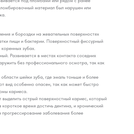
звивается под пломбами или рядом с ранее
пломбировочный материал был нарушен или
ка.
ения и бороздки на жевательных поверхностях
татки пищи и бактерии. Поверхностный фиссурный
 коренных зубах.
ный. Развивается в местах контакта соседних
наружить без профессионального осмотра, так как
области шейки зуба, где эмаль тоньше и более
т вид особенно опасен, так как может быстро
ормы кариеса.
т выделить острый поверхностный кариес, который
 короткое время достичь дентина, и хронический
а прогрессирование заболевания более