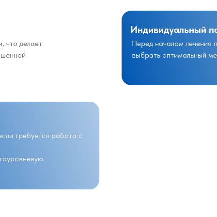
Индивидуальный п
, что делает
Перед началом лечения 
ышенной
выбрать оптимальный ме
если требуется работа с
огоуровневую