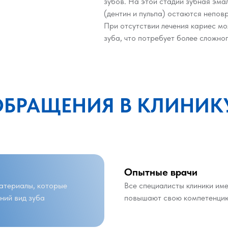
зубов. На этой стадии зубная эма
(дентин и пульпа) остаются непо
При отсутствии лечения кариес мо
зуба, что потребует более сложно
ОБРАЩЕНИЯ В КЛИНИК
Опытные врачи
атериалы, которые
Все специалисты клиники им
ний вид зуба
повышают свою компетенци