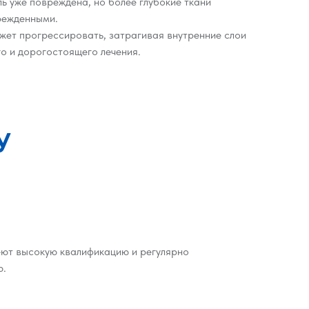
ль уже повреждена, но более глубокие ткани
врежденными.
жет прогрессировать, затрагивая внутренние слои
го и дорогостоящего лечения.
У
еют высокую квалификацию и регулярно
ю.