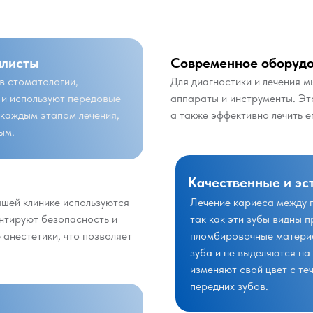
алисты
Современное оборуд
в стоматологии,
Для диагностики и лечения 
 и используют передовые
аппараты и инструменты. Эт
 каждым этапом лечения,
а также эффективно лечить е
ым.
Качественные и эс
шей клинике используются
Лечение кариеса между 
нтируют безопасность и
так как эти зубы видны 
анестетики, что позволяет
пломбировочные материа
зуба и не выделяются на
изменяют свой цвет с те
передних зубов.