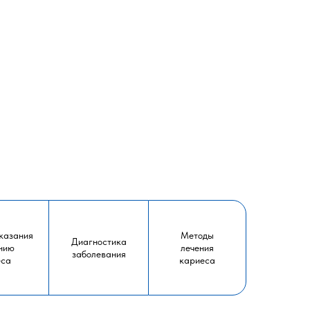
казания
Методы
Диагностика
ению
лечения
заболевания
еса
кариеса