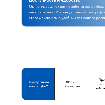
Доступность и удобство
Мы понимаем, как важно заботиться о зубах, 
много времени. Мы предлагаем гибкий график
стало максимально удобным для вашего расп
При
Почему важно
Формы
разв
лечить зубы?
заболевания
забол