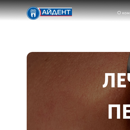
О ком
ЛЕ
П