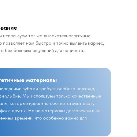
ование
мы используем только высокотехнологичные
о позволяет нам быстро и точно выявить кариес,
го без болевых ощущений для пациента.
тетичные материалы
передними зубами требует особого подхода,
при улыбке. Мы используем только качественные
лы, которые идеально соответствуют цвету
 фоне других. Наши материалы долговечны и не
чением времени, что особенно важно для