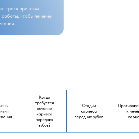
не тратя при этом
 работы, чтобы лечение
исания.
Когда
требуется
чины
Стадии
Противопо
лечение
ития
кариеса
к леч
кариеса
евания
передних зубов
кари
передних
зубов?