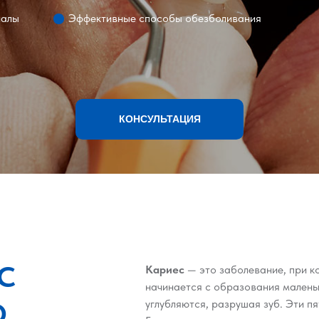
иалы
Эффективные способы обезболивания
КОНСУЛЬТАЦИЯ
С
Кариес
— это заболевание, при к
начинается с образования маленьк
О
углубляются, разрушая зуб. Эти п