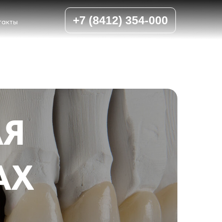
+7 (8412) 354-000
такты
АЯ
AX