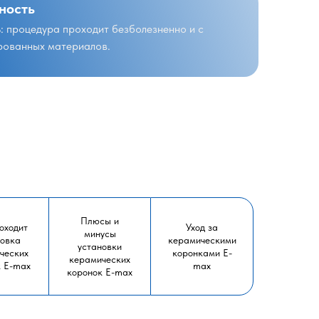
ность
: процедура проходит безболезненно и с
рованных материалов.
Плюсы и
оходит
Уход за
минусы
новка
керамическими
установки
ческих
коронками E-
керамических
к E-max
max
коронок E-max