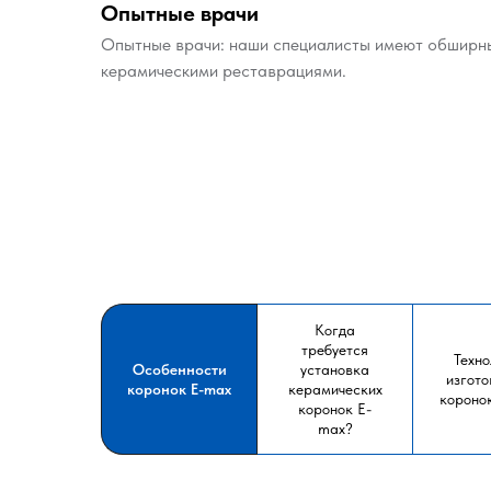
Опытные врачи
Опытные врачи: наши специалисты имеют обширн
керамическими реставрациями.
Когда
требуется
Техно
Особенности
установка
изгото
коронок E-max
керамических
короно
коронок E-
max?