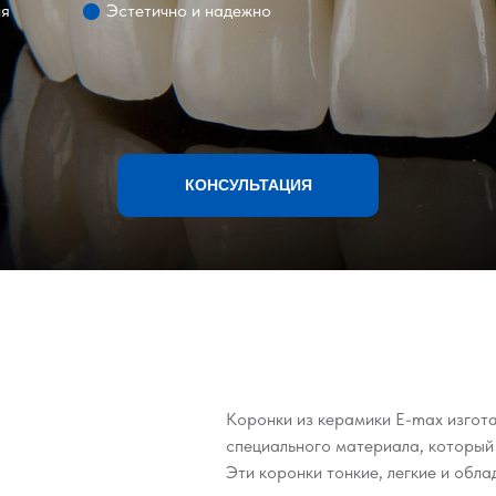
ия
Эстетично и надежно
КОНСУЛЬТАЦИЯ
Коронки из керамики E-max изгот
специального материала, который
Эти коронки тонкие, легкие и обл