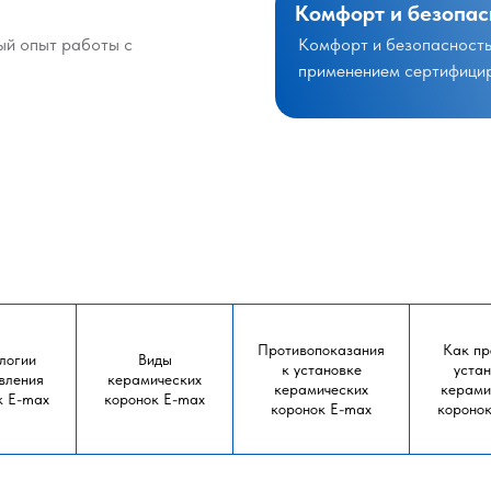
Комфорт и безопас
ый опыт работы с
Комфорт и безопасность
применением сертифици
Противопоказания
Как пр
логии
Виды
к установке
уста
вления
керамических
керамических
керами
к E-max
коронок E-max
коронок E-max
короно