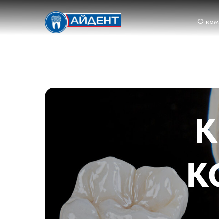
О ком
К
К