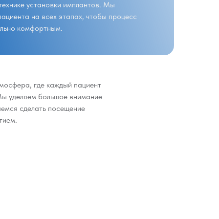
технике установки имплантов. Мы
ациента на всех этапах, чтобы процесс
льно комфортным.
тмосфера, где каждый пациент
Мы уделяем большое внимание
аемся сделать посещение
тием.