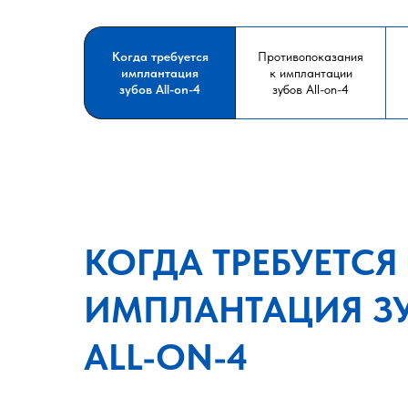
Когда требуется
Противопоказания
имплантация
к имплантации
зубов All-on-4
зубов All-on-4
КОГДА ТРЕБУЕТСЯ
ИМПЛАНТАЦИЯ З
ALL-ON-4