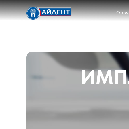
О ком
ИМП