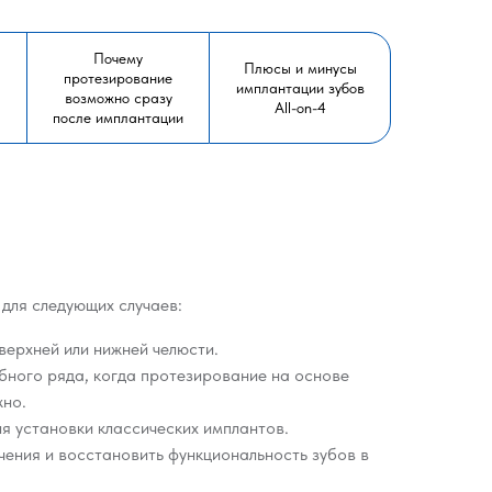
Почему
Плюсы и минусы
протезирование
имплантации зубов
возможно сразу
All-on-4
после имплантации
 для следующих случаев:
верхней или нижней челюсти.
бного ряда, когда протезирование на основе
жно.
я установки классических имплантов.
чения и восстановить функциональность зубов в