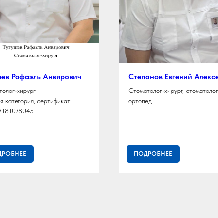
шев Рафаэль Анвярович
Степанов Евгений Алекс
толог-хирург
Стоматолог-хирург, стоматолог
я категория, сертификат:
ортопед
7181078045
ДРОБНЕЕ
ПОДРОБНЕЕ