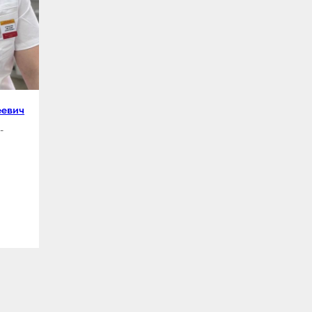
еевич
Надейкин Никита Борисович
-
генеральный директор, главный врач
стоматолог-хирург,
стоматолог-имплантолог
1 категория, сертификат:
№1177040045822
ПОДРОБНЕЕ