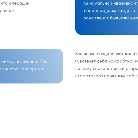
ента операции
минимально инвазивной 
уться к
сопровождаем каждого п
заживления был максима
В клинике создана уютная а
чувствует себя комфортно. 
стоимость лечения. Мы
вашему спокойствию и стар
е системы рассрочки.
стоматолога приятным собы