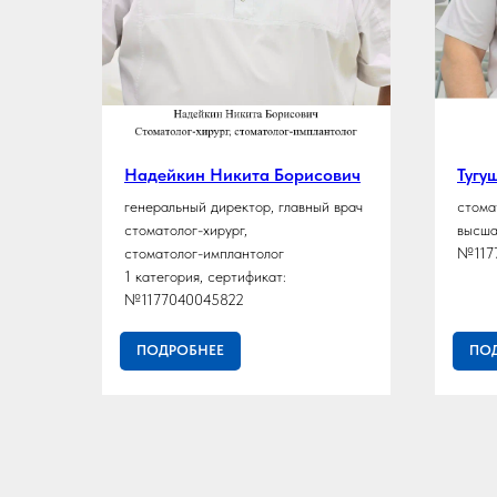
евич
Надейкин Никита Борисович
Тугу
-
генеральный директор, главный врач
стома
стоматолог-хирург,
высша
стоматолог-имплантолог
№117
1 категория, сертификат:
№1177040045822
ПОДРОБНЕЕ
ПО