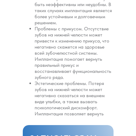
быть неэффективны или неудобны. В
таких случаях имплантация является
более устойчивым и долговечным
решением.
Проблемы с прикусом. Отсутствие
зубов на нижней челюсти может
привести к изменению прикуса, что
негативно скажется на здоровье
всей зубочелюстной системы.
Имплантация помогает вернуть
правильный прикус и
восстанавливает функциональность
зубного ряда.
Эстетические проблемы. Потеря
зубов на нижней челюсти может
негативно сказаться на внешнем
виде улыбки, а также вызвать
психологический дискомфорт.
Имплантация позволяет вернуть
красивые и ровные зубы, улучшая
ОСОБЕННОСТИ
КАК ПРОХОДИТ
ЭТАПЫ
ПЛЮСЫ И МИНУСЫ
РЕАБИЛИТАЦИЯ
эстетику лица.
ПРОТИВОПОКАЗАНИЯ
ТЕХНОЛОГИИ