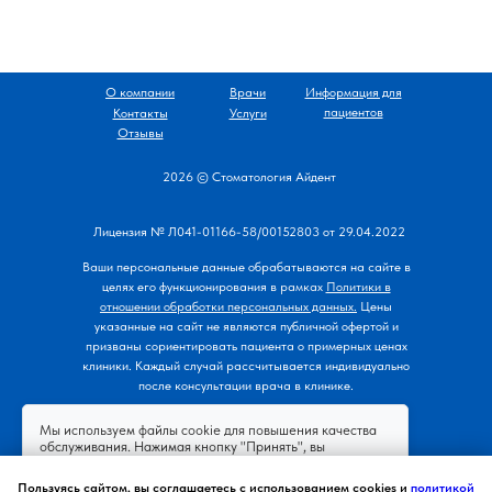
О компании
Врачи
Информация для
пациентов
Контакты
Услуги
Отзывы
2026 © Стоматология Айдент
Лицензия № Л041-01166-58/00152803 от 29.04.2022
Ваши персональные данные обрабатываются на сайте в
целях его функционирования
в рамках
Политики в
отношении обработки персональных данных.
Цены
указанные на сайт не являются публичной офертой и
призваны сориентировать пациента о примерных ценах
клиники. Каждый случай рассчитывается индивидуально
после консультации врача в клинике.
Мы используем файлы cookie для повышения качества
обслуживания. Нажимая кнопку "Принять", вы
пользовательского соглашения
принимаете условия
,
политику конфиденциальности
согласие на
и
Пользуясь сайтом, вы соглашаетесь с использованием cookies и
политикой